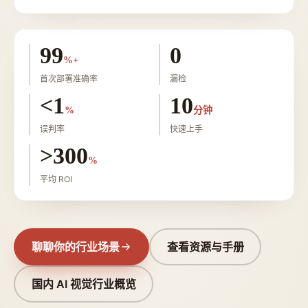
99
0
%+
首次部署准确率
漏检
<1
10
%
分钟
误判率
快速上手
>300
%
平均 ROI
聊聊你的行业场景
查看资源与手册
国内 AI 视觉行业概览