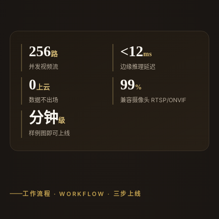
256
<12
路
ms
并发视频流
边缘推理延迟
0
99
上云
%
数据不出场
兼容摄像头 RTSP/ONVIF
分钟
级
样例图即可上线
工作流程 · WORKFLOW · 三步上线
0 代码
视觉 AI · 边缘智能监控