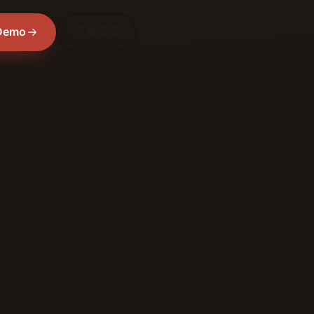
Demo
了解底座