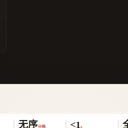
无序
<1
分拣
s