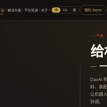
平台
中
EN
繁
预约 Demo
产品
解决方案
资源
关于
产品 ·
给
DaoAI
料、装
让机器
协调。