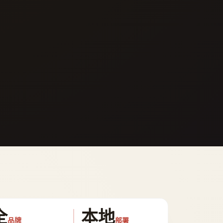
全
本地
品牌
部署