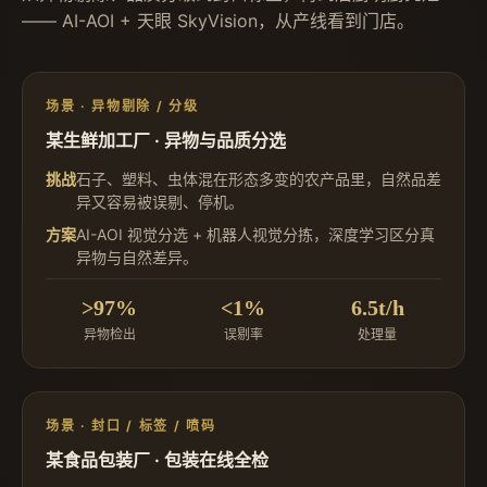
—— AI-AOI + 天眼 SkyVision，从产线看到门店。
场景 · 异物剔除 / 分级
某生鲜加工厂 · 异物与品质分选
挑战
石子、塑料、虫体混在形态多变的农产品里，自然品差
异又容易被误剔、停机。
方案
AI-AOI 视觉分选 + 机器人视觉分拣，深度学习区分真
异物与自然差异。
>97%
<1%
6.5t/h
异物检出
误剔率
处理量
场景 · 封口 / 标签 / 喷码
某食品包装厂 · 包装在线全检