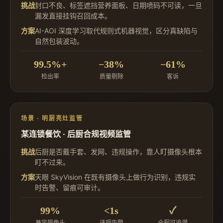
挑战
封口不良、标签遮挡营养面板、日期喷码不可读，一旦
漏发直接挂钩召回成本。
方案
AI-AOI 深度学习取代规则式机器视觉，区分真缺陷与
自然包装波动。
99.5%+
−38%
−61%
检出率
质量剔除
客诉
场景 · 明厨亮灶监管
某连锁餐饮 · 后厨合规视频监管
挑战
后厨是否戴手套、发网、违规操作，靠人盯摄像头根本
盯不过来。
方案
天眼 SkyVision 在既有摄像头上做行为识别，违规实
时告警、留痕可审计。
99%
<1s
✓
兼容摄像头
违规告警
全程可追溯